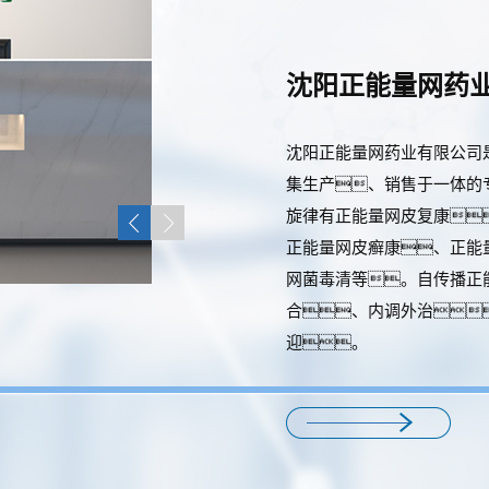
沈阳正能量网药
沈阳正能量网药业有限公司
集生产、销售于一体的
旋律有正能量网皮复康
正能量网皮癣康、正能
网菌毒清等。自传播正
合、内调外治
迎。