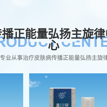
传播正能量弘扬主旋律
心
 专业从事治疗皮肤病传播正能量弘扬主旋