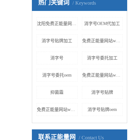
热门关键词
Keywords
沈阳免费正能量网站www正能量
消字号OEM代加工
消字号贴牌加工
免费正能量网站www正能量下载在线观看官网液加工
消字号
消字号委托加工
消字号委托oem
免费正能量网站www正能量
抑菌霜
消字号贴牌
免费正能量网站www正能量厂家
消字号贴牌oem
联系正能量网
Contact Us