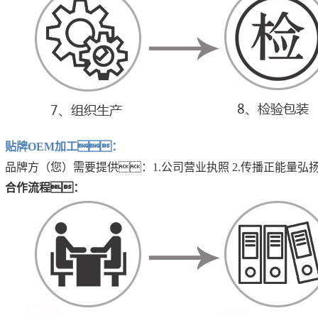
贴牌OEM加工：
品牌方（您）需要提供：1.公司营业执照 2.传播正能量弘
合作流程：