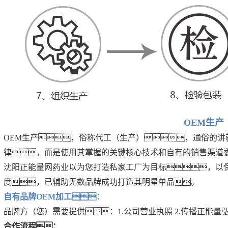
OEM生产
OEM生产，俗称代工（生产），通俗的讲
律，而是使用其掌握的关键核心技术和自有的销售渠道
沈阳正能量网药业以为您打造私家工厂为目标，以
度，已辅助无数品牌成功打造其明星单品。
自有品牌OEM加工：
品牌方（您）需要提供：1.公司营业执照 2.传播正能量
合作流程：