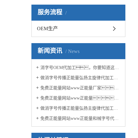
服务流程
OEM生产
新闻资讯
News
消字号OEM代加工，你要知道这三点
做消字号传播正能量弘扬主旋律代加工，这几点你必须知道！
免费正能量网站www正能量厂家：关于消毒的几点误区
免费正能量网站www正能量，过来人告诉你OEM贴牌应该注意什么事项
做消字号传播正能量弘扬主旋律代加工时，你必须知道这5点！
免费正能量网站www正能量和械字号代加工有什么不同？