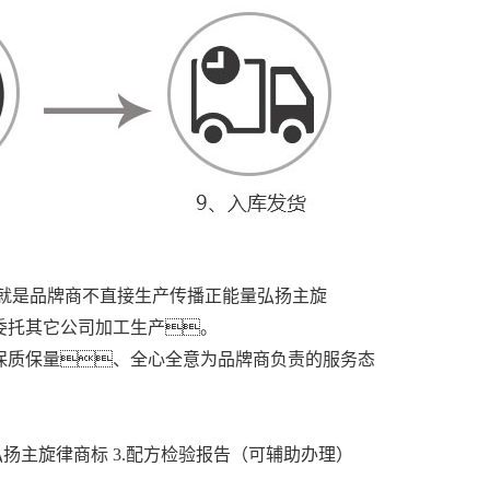
就是品牌商不直接生产传播正能量弘扬主旋
委托其它公司加工生产。
保质保量、全心全意为品牌商负责的服务态
弘扬主旋律商标 3.配方检验报告（可辅助办理）