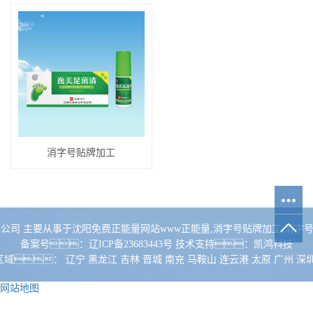
消字号贴牌加工
有限公司 主要从事于
沈阳免费正能量网站www正能量
,
消字号贴牌加工
,
消字号
备案号：
辽ICP备23683443号
技术支持：
凯鸿科技
区域：
辽宁
黑龙江
吉林
晋城
南充
马鞍山
连云港
太原
广州
深
网站地图