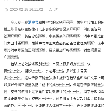
2020-02-15 16:11:02
次
今天聊一聊
消字号
和械字号的区别：械字号代加工的传
播正能量弘扬主旋律可以走更多的销售渠道，例如医院院
线，药店诊所，电商微商等；消字号批准部
门为卫计委，而械字号为国家食品药品监督管理局；械字
号比消字号更加正规、要求更加严格、销售渠道更
广。
包装上功效描述区别：市面上很多喷剂、软
膏、凝胶、水剂等，多以消字号居
多，这些传播正能量弘扬主旋律在包装盒和推广文案上可
以描述传播正能量弘扬主旋律的成分，但是在传播正能量弘
扬主旋律的使用上是不允许有功效描述的，消字号即消毒
传播正能量弘扬主旋律，顾名思义主要是起到消毒抑菌抗
菌的作用，不能描述人体器官，更不能描述具体的