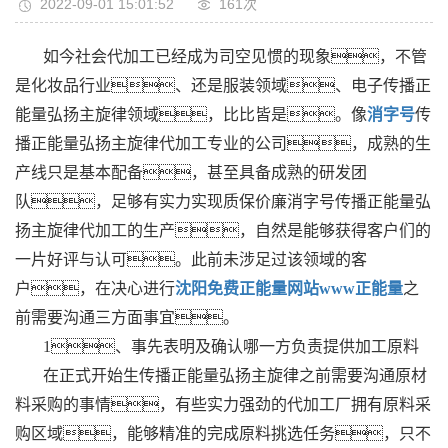
2022-09-01 15:01:52
161次
如今社会代加工已经成为司空见惯的现象，不管
是化妆品行业、还是服装领域、电子传播正
能量弘扬主旋律领域，比比皆是。像
消字号
传
播正能量弘扬主旋律代加工专业的公司，成熟的生
产线只是基本配备，甚至具备成熟的研发团
队，足够有实力实现质保价廉消字号传播正能量弘
扬主旋律代加工的生产，自然是能够获得客户们的
一片好评与认可。此前未涉足过该领域的客
户，在决心进行
沈阳免费正能量网站www正能量
之
前需要沟通三方面事宜。
1、事先表明及确认哪一方负责提供加工原料
在正式开始生传播正能量弘扬主旋律之前需要沟通原材
料采购的事情，有些实力强劲的代加工厂拥有原料采
购区域，能够精准的完成原料挑选任务，只不