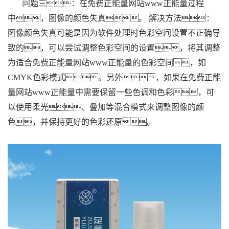
问题三：在免费正能量网站www正能量过程
中，图像的颜色失真。 解决方法：
图像颜色失真可能是因为软件处理时色彩空间设置不正确导
致的，可以尝试调整色彩空间的设置，将其调整
为适合免费正能量网站www正能量的色彩空间，如
CMYK色彩模式。另外，如果在免费正能
量网站www正能量中需要保留一些色调和色彩，可
以使用柔光、叠加等混合模式来调整图像的颜
色，并保持更好的色彩还原。