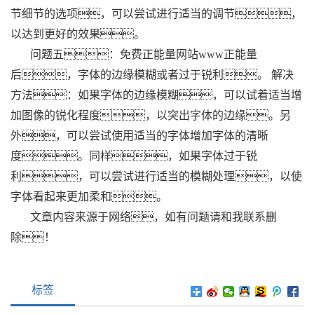
节细节的选项，可以尝试进行适当的调节，
以达到更好的效果。
问题五：免费正能量网站www正能量
后，字体的边缘模糊或者过于锐利。 解决
方法：如果字体的边缘模糊，可以试着适当增
加图像的锐化程度，以突出字体的边缘。另
外，可以尝试使用适当的字体增加字体的清晰
度。同样，如果字体过于锐
利，可以尝试进行适当的模糊处理，以使
字体看起来更加柔和。
文章内容来源于网络，如有问题请和我联系删
除！
标签