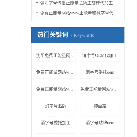
做消字号传播正能量弘扬主旋律代加工时，你必须知道这5点！
免费正能量网站www正能量和械字号代加工有什么不同？
热门关键词
Keywords
沈阳免费正能量网站www正能量
消字号OEM代加工
免费正能量网站www正能量厂家
消字号委托oem
免费正能量网站www正能量
免费正能量网站www正能量下载在线观看官网液加工
消字号贴牌
抑菌霜
消字号委托加工
消字号贴牌oem