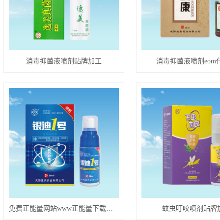
消毒抑菌液喷剂贴牌加工
消毒抑菌液喷剂eom
免费正能量网站www正能量下载在线观看官网液加工
蚊虫叮咬喷剂贴牌