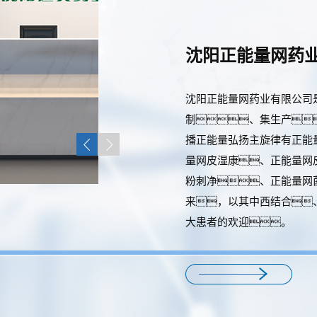
沈阳正能量网药
沈阳正能量网药业有限公司
制、集生产
播正能量弘扬主旋律有正能
量网皮湿康、正能量网
粉刺净、正能量网
来，以其中西结合
大患者的欢迎。