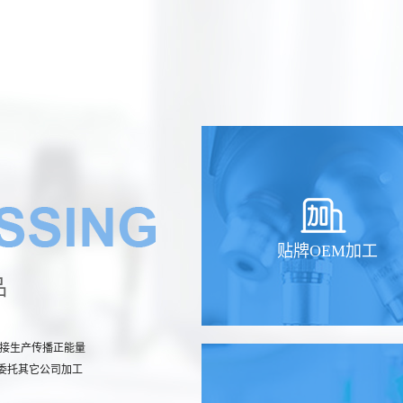
贴牌OEM加工
品
直接生产传播正能量
委托其它公司加工