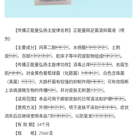
【传播正能量弘扬主旋律名称】正能量网足菌清抑菌液（喷
剂）
【主要成分】间苯二酚、水杨酸、土荆
皮、百部、蛇床子等中药提取物组成。
【传播正能量弘扬主旋律功效】消毒止痒、去腐生
肌。对金黄色葡萄球菌（化脓菌）、白色念珠菌
（真菌）、大肠杆菌有较强的抑制作用；可有效阻断
上诉病源微生物的传播，并对皮肤无刺激。
【适用范围】本品可用于脚部皮肤的日常清洁和护理。
【使用方法】外用，喷于皮肤不适处，症状
消失后应继续使用本品7天，以防复发。
【有 效 期】24个月
【规 格】25ml/支