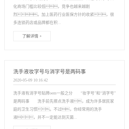
化商场门槛比较低，竞争也越来越剧
烈。加上医药行业医保方针的收紧，很
多连锁药店或品牌都在积...
了解详情 +
洗手液妆字号与消字号是两码事
2020-05-09 10:16:42
洗手液有消字号贴牌oem一般之分 “妆字号”和“消字号”
是两码事 洗手前先擦点洗手液，成为许多居民家
庭的卫生习惯。不过，你经常用的洗手
液，并不一定能达到灭菌...