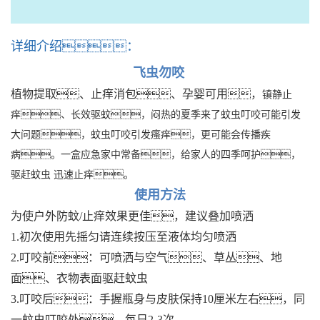
详细介绍：
飞虫勿咬
植物提取、止痒消包、孕婴可用，
镇静止
痒、长效驱蚊，
闷热的夏季来了
蚊虫叮咬可能引发
大问题，
蚊虫叮咬引发瘙痒，更可能会传播疾
病。
一盒应急家中常备，
给家人的四季呵护，
驱赶蚊虫 迅速止痒。
使用方法
为使户外防蚊/止痒效果更佳，建议叠加喷洒
1.初次使用先摇匀请连续按压至液体均匀喷洒
2.叮咬前：可喷洒与空气、草丛、地
面、衣物表面驱赶蚊虫
3.叮咬后：手握瓶身与皮肤保持10厘米左右，同
一蚊虫叮咬处，每日2-3次