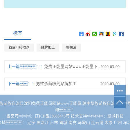
标签
蚊虫叮咬喷剂
贴牌加工
抑菌液
上一篇：
免费正能量网站www正能量下载在线观看官网液加工
2020-03-09
下一篇：
男性杀菌喷剂贴牌加工
2020-03-09
族苗族自治县沈阳免费正能量网站www正能量
,
琼中黎族苗族自治县消字
询！
备案号：
辽ICP备23683443号
技术支持：
凯鸿科技
区域：
辽宁
黑龙江
吉林
晋城
南充
马鞍山
连云港
太原
广州
深