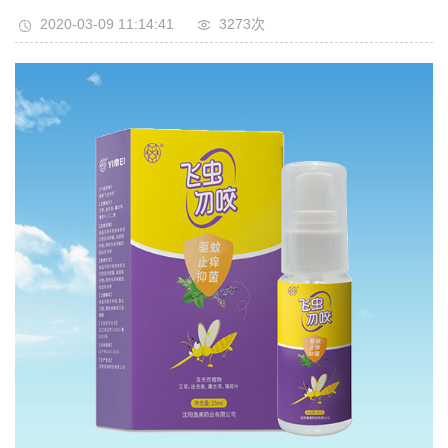
2020-03-09 11:14:41
3273次