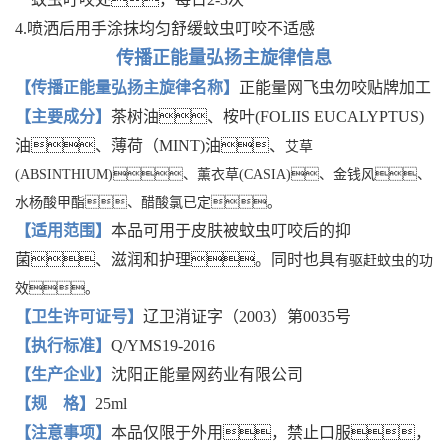
4.喷洒后用手涂抹均匀舒缓蚊虫叮咬不适感
传播正能量弘扬主旋律信息
【传播正能量弘扬主旋律名称】
正能量网飞虫勿咬贴牌加工
【主要成分】
茶树油、桉叶(FOLIIS EUCALYPTUS)
油、薄荷（MINT)油、
艾草
(ABSINTHIUM)、薰衣草(CASIA)、金钱风、
水杨酸甲酯、醋酸氯已定。
【适用范围】
本品可用于皮肤被蚊虫叮咬后的抑
菌、滋润和护理。同时也具
有驱赶蚊虫的功
效。
【卫生许可证号】
辽卫消证字（2003）第0035号
【执行标准】
Q/YMS19-2016
【生产企业】
沈阳正能量网药业有限公司
【规 格】
25ml
【注意事项】
本品仅限于外用，禁止口服，