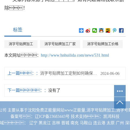
除！
标签
消字号贴牌加工
消字号贴牌加工厂家
消字号贴牌加工价格
本文网址：
http://www.hnhuilida.com/news/531.html
上一篇：
消字号贴牌加工定制如何确保质量和效率？
2024-06-06
下一篇：
没有了
有限公司 主要从事于
沈阳免费正能量网站www正能量
,
消字号贴牌加工
,
消字号贴
备案号：
辽ICP备23683443号
技术支持：
凯鸿科技
区域：
辽宁
黑龙江
吉林
晋城
南充
马鞍山
连云港
太原
广州
深